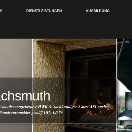
S
DIENSTLEISTUNGEN
AUSBILDUNG
achsmuth
 Gebäudeenergieberater HWK & Sachkundiger Asbest ASI nach
 Rauchwarnmelder gemäß DIN 14676