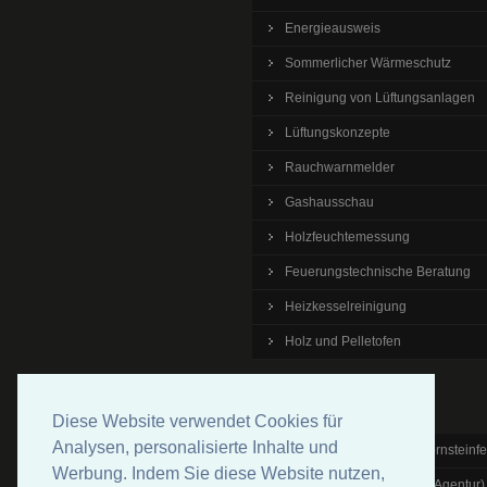
Energieausweis
Sommerlicher Wärmeschutz
Reinigung von Lüftungsanlagen
Lüftungskonzepte
Rauchwarnmelder
Gashausschau
Holzfeuchtemessung
Feuerungstechnische Beratung
Heizkesselreinigung
Holz und Pelletofen
Links
Diese Website verwendet Cookies für
Analysen, personalisierte Inhalte und
Bundesverband der Schornsteinfe
Werbung. Indem Sie diese Website nutzen,
Dena (Deutsche Energie Agentur)