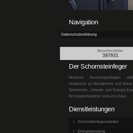
Navigation
Datenschutzerklärung
Besucherzähler:
397931
Der Schornsteinfeger
Moderne Feuerungsanlagen ste
Ansprüche an Messtechnik und Know-h
Sicherheits-, Umwelt- und Energie-Exp
Ihr Ansprechpartner rund ums Haus.
Dienstleistungen
Schornsteinfegerarbeiten
Energieberatung