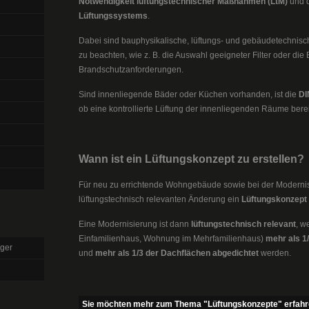
Notwendigkeit lüftungstechnischer Maßnahmen (LtM)
und 
Lüftungssystems
.
Dabei sind bauphysikalische, lüftungs- und gebäudetechnis
zu beachten, wie z. B. die Auswahl geeigneter Filter oder di
Brandschutzanforderungen.
Sind innenliegende Bäder oder Küchen vorhanden, ist die
DI
ob eine kontrollierte Lüftung der innenliegenden Räume berei
Wann ist ein Lüftungskonzept zu erstellen?
Für neu zu errichtende Wohngebäude sowie bei der Modernis
lüftungstechnisch relevanten Änderung ein
Lüftungskonzept
Eine Modernisierung ist dann
lüftungstechnisch relevant
, w
Einfamilienhaus, Wohnung im Mehrfamilienhaus)
mehr als 1
ger
und
mehr als 1/3 der Dachflächen
abgedichtet
werden.
Sie möchten mehr zum Thema "Lüftungskonzepte" erfah