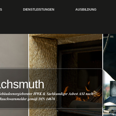
S
DIENSTLEISTUNGEN
AUSBILDUNG
achsmuth
 Gebäudeenergieberater HWK & Sachkundiger Asbest ASI nach
 Rauchwarnmelder gemäß DIN 14676