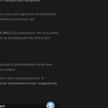
die
Auswahl eines geiegneten
che sowie auch hygienische Gesichtspunkte
e Bewertung von Schall- und
N 18017-3
[2] anzuwenden. Hier ist zu prüfen,
ts zur Einhaltung der DIN 1946-6 führt.
ierung im Gebäudebestand ist bei einer
zu erstellen.
enn in einer Nutzungseinheit (z. B.
/3 der vorhandenen Fenster ausgetauscht
ren?