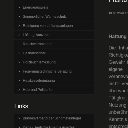
Energieausweis
10.08.2026 
Sommerlicher Wärmeschutz
Reinigung von Lüftungsanlagen
Lüftungskonzepte
Haftung 
Rauchwarnmelder
Die Inha
Gashausschau
Richtigke
Gewähr ü
Holzfeuchtemessung
eigene 
Feuerungstechnische Beratung
verantwo
Heizkesselreinigung
nicht ve
Holz und Pelletofen
überwach
Tätigkei
Nutzung 
Links
unberühr
Bundesverband der Schornsteinfeger
Kenntnis
entspre
Dena (Deutsche Energie Agentur)