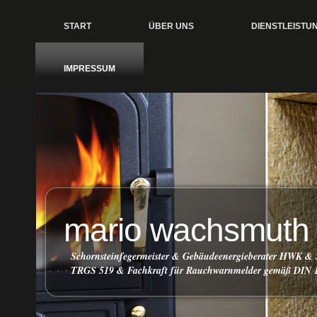
START
ÜBER UNS
DIENSTLEISTU
IMPRESSUM
mario wachsmuth
Schornsteinfegermeister & Gebäudeenergieberater HWK & 
TRGS 519 & Fachkraft für Rauchwarnmelder gemäß DIN 