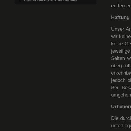
entfernen
Haftung 
Unser An
wir kein
keine Ge
jeweilig
Seiten w
überprüf
erkennba
jedoch o
Bei Bek
umgehend
Urheber
Die durc
unterlie