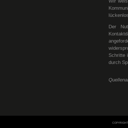
Wir weis
Kommuni
lückenlos
Der Nut
Kontakt
angeford
widerspro
Schritte
durch Sp
Quellen
COPYRIGHT