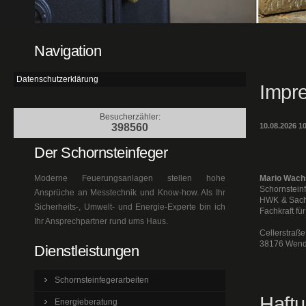
Navigation
Datenschutzerklärung
Impr
Besucherzähler:
398560
10.08.2026 
Der Schornsteinfeger
Moderne Feuerungsanlagen stellen hohe
Mario Wac
Schornstein
Ansprüche an Messtechnik und Know-how. Als Ihr
HWK & Sach
Sicherheits-, Umwelt- und Energie-Experte bin ich
Fachkraft f
Ihr Ansprechpartner rund ums Haus.
Cellerstraße
38176 Wend
Dienstleistungen
Schornsteinfegerarbeiten
Haft
Energieberatung