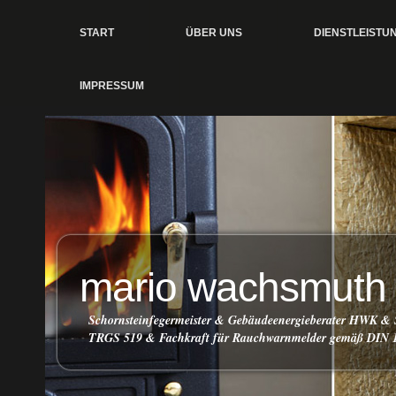
START
ÜBER UNS
DIENSTLEISTU
IMPRESSUM
mario wachsmuth
Schornsteinfegermeister & Gebäudeenergieberater HWK & 
TRGS 519 & Fachkraft für Rauchwarnmelder gemäß DIN 