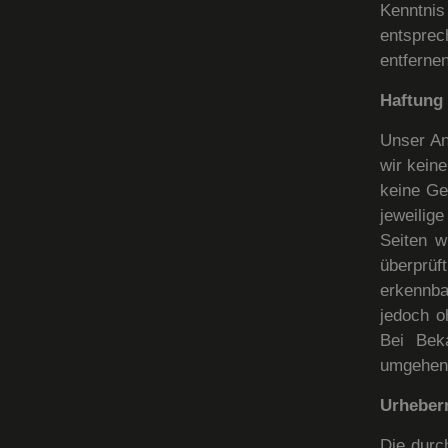
Kenntnis
entspre
entfernen
Haftung 
Unser An
wir kein
keine Ge
jeweilig
Seiten w
überprüf
erkennba
jedoch o
Bei Bek
umgehend
Urheber
Die durc