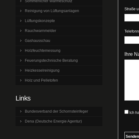
Sommerlicher Wärmeschutz
Straße 
Reinigung von Lüftungsanlagen
Lüftungskonzepte
Rauchwarnmelder
Telefon
Gashausschau
Holzfeuchtemessung
Ihre N
Feuerungstechnische Beratung
Heizkesselreinigung
Holz und Pelletofen
Links
Bundesverband der Schornsteinfeger
Ich h
Dena (Deutsche Energie Agentur)