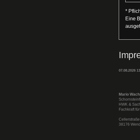
* Pflic
Eine B
ausgef
Impr
07.08.2026 
Mario Wac
Schornstein
HWK & Sach
Fachkraft f
Cellerstraße
38176 Wend