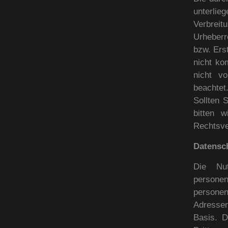
unterlie
Verbrei
Urheberr
bzw. Erst
nicht ko
nicht vo
beachtet
Sollten 
bitten 
Rechtsve
Datensc
Die Nu
person
persone
Adressen)
Basis. D