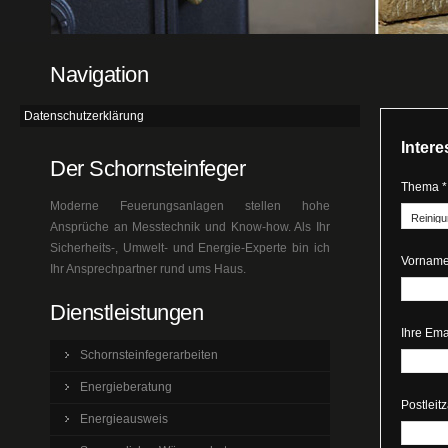
Navigation
Datenschutzerklärung
Inter
Der Schornsteinfeger
Thema *
Moderne Feuerungsanlagen stellen hohe
Ansprüche an Messtechnik und Know-how. Als Ihr
Sicherheits-, Umwelt- und Energie-Experte bin ich
Vorname
Ihr Ansprechpartner rund ums Haus.
Dienstleistungen
Ihre Ema
Schornsteinfegerarbeiten
Energieberatung
Postleit
Energieausweis